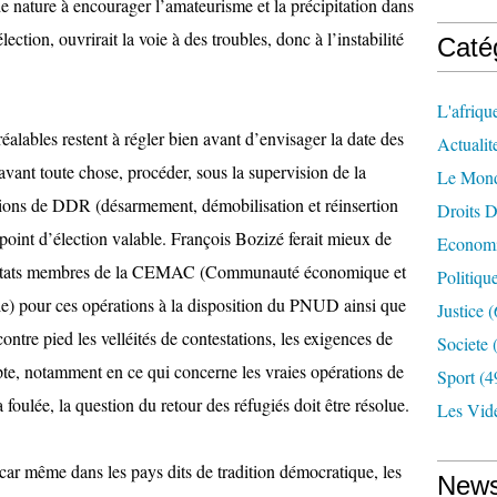
de nature à encourager l’amateurisme et la précipitation dans
ection, ouvrirait la voie à des troubles, donc à l’instabilité
Caté
L'afriqu
alables restent à régler bien avant d’envisager la date des
Actualit
 avant toute chose, procéder, sous la supervision de la
Le Mon
ions de DDR (désarmement, démobilisation et réinsertion
Droits 
 point d’élection valable. François Bozizé ferait mieux de
Econom
les Etats membres de la CEMAC (Communauté économique et
Politiqu
ale) pour ces opérations à la disposition du PNUD ainsi que
Justice
(
tre pied les velléités de contestations, les exigences de
Societe
(
pte, notamment en ce qui concerne les vraies opérations de
Sport
(4
foulée, la question du retour des réfugiés doit être résolue.
Les Vid
la car même dans les pays dits de tradition démocratique, les
News