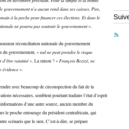
ndront en novembre prochain. Pour la simple et la bonne
 le gouvernement n’a aucun rond dans ses caisses. Pire,
Suiv
 main à la poche pour financer ces élections. Et dans le
ationale ne pourra pas soutenir le gouvernement
».
monsieur réconciliation nationale du gouvernement
ein du gouvernement, «
nul ne peut prendre le risque
 d’être ratatiné
». La raison ? «
François Bozizé, ne
e évidence
».
prendre avec beaucoup de circonspection du fait de la
ications nécessaires, semblent pourtant traduire l’état d’esprit
s informations d’une autre source, ancien membre du
s le proche entourage du président centrafricain, qui
tre scénario que le sien. C’est-à-dire, se prépare