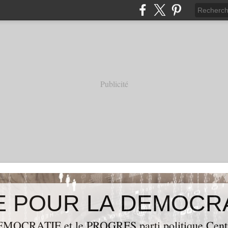
Publicité
OCRATIE et le PROGRES,parti politique Centraf