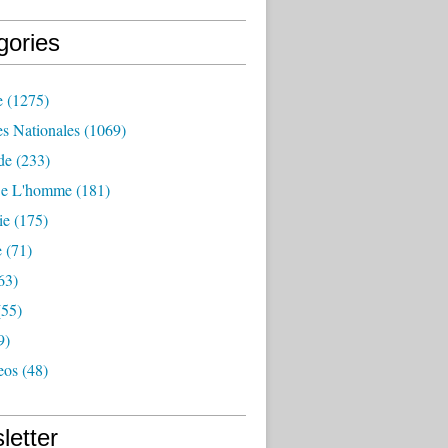
gories
e
(1275)
es Nationales
(1069)
de
(233)
De L'homme
(181)
ie
(175)
e
(71)
63)
55)
9)
eos
(48)
letter