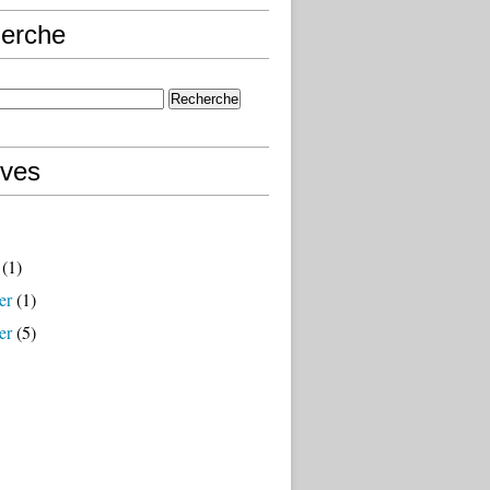
erche
ives
(1)
er
(1)
er
(5)