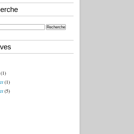
erche
ives
(1)
er
(1)
er
(5)