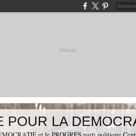
Publicité
OCRATIE et le PROGRES,parti politique Centraf