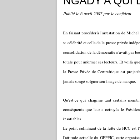
NGADY A QUI 
Publié le
6 avril 2007
par le confident
En faisant procéder à l'arrestation de Miche
sa célébrité et celle de la presse privée indé
consolidation de la démocratie n'avait pas beso
totale pour informer ses lecteurs. Et voilà qu
la Presse Privée de Centrafrique est projet
jamais songé soigner son image de marque.
Qu'est-ce qui chagrine tant certains mem
conséquents que leur a octroyés le Préside
insatiables.
Le point culminant de la lutte du HCC est l'
l'attitude actuelle du GEPPIC, cette organis