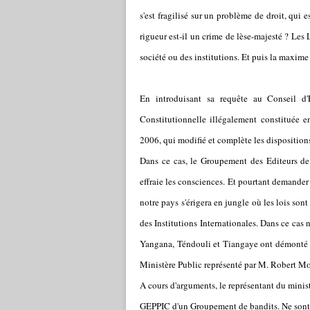
s'est fragilisé sur un problème de droit, qui 
rigueur est-il un crime de lèse-majesté ? Les
société ou des institutions. Et puis la maxime 
En introduisant sa requête au Conseil d'
Constitutionnelle illégalement constituée e
2006, qui modifié et complète les dispositi
Dans ce cas, le Groupement des Editeurs de
effraie les consciences. Et pourtant demander
notre pays s'érigera en jungle où les lois sont
des Institutions Internationales. Dans ce cas
Yangana, Téndouli et Tiangaye ont démonté le
Ministère Public représenté par M. Robert M
A cours d'arguments, le représentant du mini
GEPPIC d'un Groupement de bandits. Ne sont-c