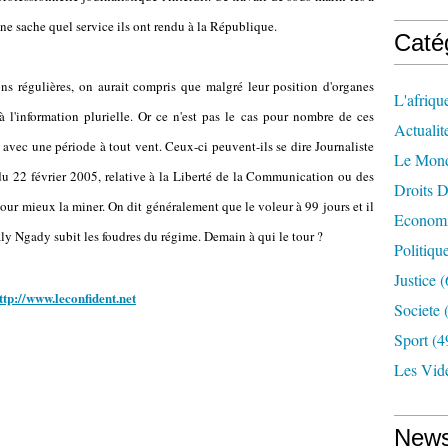
 ne sache quel service ils ont rendu à la République.
Caté
ns régulières, on aurait compris que malgré leur position d'organes
L'afriqu
 l'information plurielle. Or ce n'est pas le cas pour nombre de ces
Actualit
avec une période à tout vent. Ceux-ci peuvent-ils se dire Journaliste
Le Mon
du 22 février 2005, relative à la Liberté de la Communication ou des
Droits 
 pour mieux la miner. On dit généralement que le voleur à 99 jours et il
Econom
aly Ngady subit les foudres du régime. Demain à qui le tour ?
Politiqu
Justice
(
ttp://www.leconfident.net
Societe
(
Sport
(4
Les Vid
News