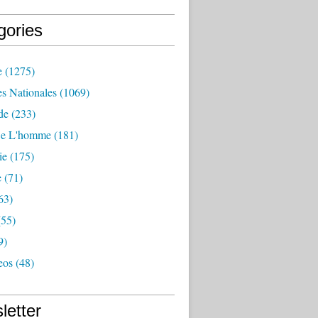
gories
e
(1275)
es Nationales
(1069)
de
(233)
De L'homme
(181)
ie
(175)
e
(71)
63)
55)
9)
eos
(48)
letter