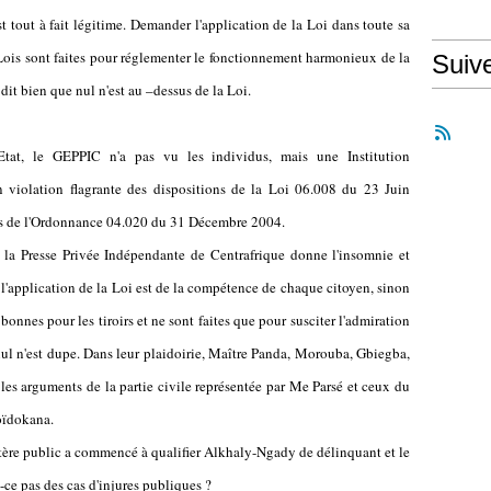
est tout à fait légitime. Demander l'application de la Loi dans toute sa
 Lois sont faites pour réglementer le fonctionnement harmonieux de la
Suiv
dit bien que nul n'est au –dessus de la Loi.
Etat, le GEPPIC n'a pas vu les individus, mais une Institution
n violation flagrante des dispositions de la Loi 06.008 du 23 Juin
ons de l'Ordonnance 04.020 du 31 Décembre 2004.
 la Presse Privée Indépendante de Centrafrique donne l'insomnie et
 l'application de la Loi est de la compétence de chaque citoyen, sinon
 bonnes pour les tiroirs et ne sont faites que pour susciter l'admiration
 nul n'est dupe. Dans leur plaidoirie, Maître Panda, Morouba, Gbiegba,
s arguments de la partie civile représentée par Me Parsé et ceux du
oïdokana.
stère public a commencé à qualifier Alkhaly-Ngady de délinquant et le
e pas des cas d'injures publiques ?