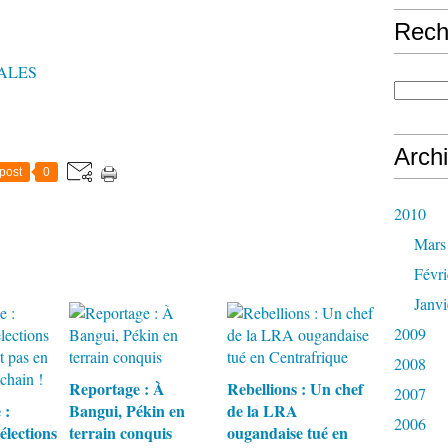
Rech
ALES
Arch
post
0
2010
Mars
Févri
Janvi
2009
2008
Reportage : À
Rebellions : Un chef
2007
 :
Bangui, Pékin en
de la LRA
2006
élections
terrain conquis
ougandaise tué en