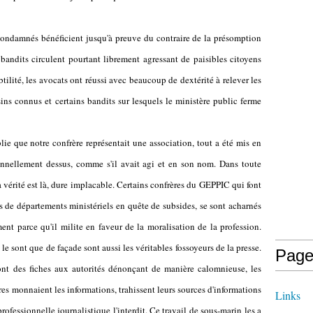
condamnés bénéficient jusqu'à preuve du contraire de la présomption
 bandits circulent pourtant librement agressant de paisibles citoyens
ilité, les avocats ont réussi avec beaucoup de dextérité à relever les
ins connus et certains bandits sur lesquels le ministère public ferme
lie que notre confrère représentait une association, tout a été mis en
nnellement dessus, comme s'il avait agi et en son nom. Dans toute
La vérité est là, dure implacable. Certains confrères du GEPPIC qui font
de départements ministériels en quête de subsides, se sont acharnés
nt parce qu'il milite en faveur de la moralisation de la profession.
le sont que de façade sont aussi les véritables fossoyeurs de la presse.
Page
ont des fiches aux autorités dénonçant de manière calomnieuse, les
tres monnaient les informations, trahissent leurs sources d'informations
Links
rofessionnelle journalistique l'interdit. Ce travail de sous-marin les a