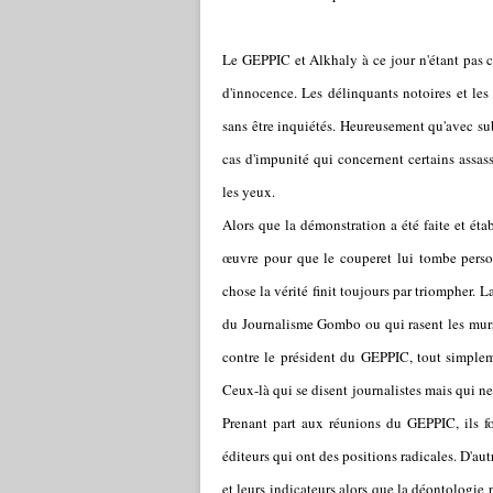
Le GEPPIC et Alkhaly à ce jour n'étant pas 
d'innocence. Les délinquants notoires et les
sans être inquiétés. Heureusement qu'avec subt
cas d'impunité qui concernent certains assass
les yeux.
Alors que la démonstration a été faite et étab
œuvre pour que le couperet lui tombe perso
chose la vérité finit toujours par triompher. 
du Journalisme Gombo ou qui rasent les murs 
contre le président du GEPPIC, tout simpleme
Ceux-là qui se disent journalistes mais qui ne 
Prenant part aux réunions du GEPPIC, ils f
éditeurs qui ont des positions radicales. D'au
et leurs indicateurs alors que la déontologie p