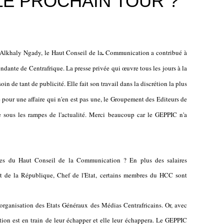
LE PROCHAIN TOUR ?
l Alkhaly Ngady, le Haut Conseil de la
Communication a contribué à
pendante de Centrafrique. La presse privée qui œuvre tous les jours à la
in de tant de publicité. Elle fait son travail dans la discrétion la plus
e pour une affaire qui n'en est pas une, le Groupement des Editeurs de
ée sous les rampes de l'actualité. Merci beaucoup car le GEPPIC n'a
bres du Haut Conseil de la Communication ? En plus des salaires
nt de la République, Chef de l'Etat, certains membres du HCC sont
organisation des Etats Généraux des Médias Centrafricains. Or, avec
ation est en train de leur échapper et elle leur échappera. Le GEPPIC