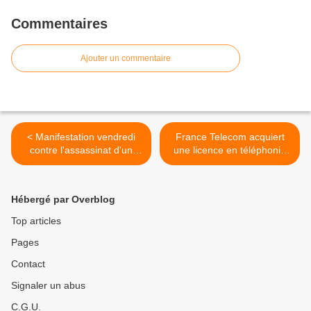
Commentaires
Ajouter un commentaire
< Manifestation vendredi
France Telecom acquiert
contre l'assassinat d'un
une licence en téléphonie
Guinéen
mobile et Internet en
république centrafricaine >
Hébergé par Overblog
Top articles
Pages
Contact
Signaler un abus
C.G.U.