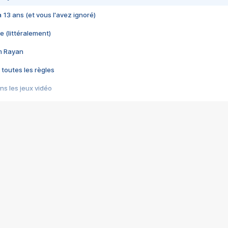
 a 13 ans (et vous l'avez ignoré)
e (littéralement)
im Rayan
 toutes les règles
s les jeux vidéo
us choquant de Rockstar ? - Le scandale BULLY
e plus moche de Steam
du RÊVE tourne au CAUCHEMAR
pendant 8 heures
it… à tort
umiliés par un jeu vidéo
ire - Final Fantasy 8