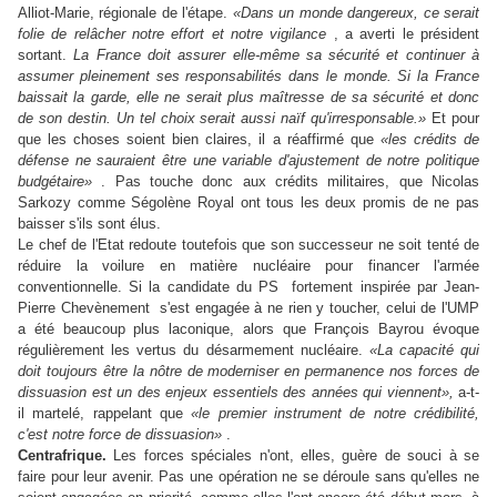
Alliot-Marie, régionale de l'étape.
«Dans un monde dangereux, ce serait
folie de relâcher notre effort et notre vigilance
, a averti le président
sortant.
La France doit assurer elle-même sa sécurité et continuer à
assumer pleinement ses responsabilités dans le monde. Si la France
baissait la garde, elle ne serait plus maîtresse de sa sécurité et donc
de son destin. Un tel choix serait aussi naïf qu'irresponsable.»
Et pour
que les choses soient bien claires, il a réaffirmé que
«les crédits de
défense ne sauraient être une variable d'ajustement de notre politique
budgétaire»
. Pas touche donc aux crédits militaires, que Nicolas
Sarkozy comme Ségolène Royal ont tous les deux promis de ne pas
baisser s'ils sont élus.
Le chef de l'Etat redoute toutefois que son successeur ne soit tenté de
réduire la voilure en matière nucléaire pour financer l'armée
conventionnelle. Si la candidate du PS ­ fortement inspirée par Jean-
Pierre Chevènement ­ s'est engagée à ne rien y toucher, celui de l'UMP
a été beaucoup plus laconique, alors que François Bayrou évoque
régulièrement les vertus du désarmement nucléaire.
«La capacité qui
doit toujours être la nôtre de moderniser en permanence nos forces de
dissuasion est un des enjeux essentiels des années qui viennent»,
a-t-
il martelé, rappelant que
«le premier instrument de notre crédibilité,
c'est notre force de dissuasion»
.
Centrafrique.
Les forces spéciales n'ont, elles, guère de souci à se
faire pour leur avenir. Pas une opération ne se déroule sans qu'elles ne