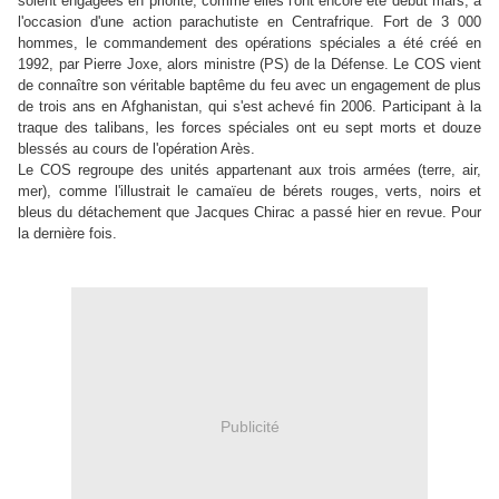
soient engagées en priorité, comme elles l'ont encore été début mars, à
l'occasion d'une action parachutiste en Centrafrique. Fort de 3 000
hommes, le commandement des opérations spéciales a été créé en
1992, par Pierre Joxe, alors ministre (PS) de la Défense. Le COS vient
de connaître son véritable baptême du feu avec un engagement de plus
de trois ans en Afghanistan, qui s'est achevé fin 2006. Participant à la
traque des talibans, les forces spéciales ont eu sept morts et douze
blessés au cours de l'opération Arès.
Le COS regroupe des unités appartenant aux trois armées (terre, air,
mer), comme l'illustrait le camaïeu de bérets rouges, verts, noirs et
bleus du détachement que Jacques Chirac a passé hier en revue. Pour
la dernière fois.
Publicité