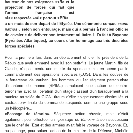
à un mois de son départ de l'Elysée. Une cérémonie conçue
«sans
pathos»,
selon son entourage, mais qui a permis à l'ancien officier
de cavalerie de délivrer son testament militaire. Il l'a fait à Bayonne
(Pyrénées-Atlantiques), au cours d'un hommage aux très discrètes
forces spéciales.
Pour la première fois dans un déplacement officiel, le président de la
République avait emmené avec lui son petit-fils. Le jeune Martin, fils de
Claude, n'a pas perdu une miette du spectacle mis en scène par le
commandement des opérations spéciales (COS). Dans les douves de
la forteresse de Vauban, les hommes du 1er régiment parachutiste
d'infanterie de marine (RPIMa) simulaient une action de contre-
terrorisme avec la libération d'un otage : assaut d'un baraquement à la
manière musclée du GIGN, tireurs d'élite soigneusement dissimulés et
«extraction» finale du commando suspendu comme une grappe sous
un hélicoptère...
«Passage de témoin».
Séquence action réussie, mais c'était
également pour effectuer un
«passage de témoin»
à son successeur
que le chef de l'Etat et des armées avait fait le voyage de Bayonne. Et,
au passage, pour saluer l'action de la ministre de la Défense, Michèle