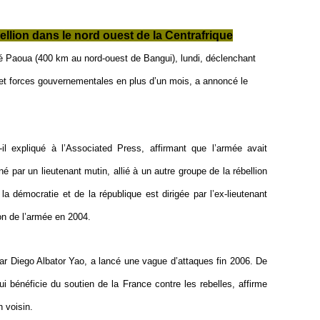
ellion dans le nord ouest de la Centrafrique
ué Paoua (400 km au nord-ouest de Bangui), lundi, déclenchant
n et forces gouvernementales en plus d’un mois, a annoncé le
il expliqué à l’Associated Press, affirmant que l’armée avait
 par un lieutenant mutin, allié à un autre groupe de la rébellion
la démocratie et de la république est dirigée par l’ex-lieutenant
on de l’armée en 2004.
par Diego Albator Yao, a lancé une vague d’attaques fin 2006. De
i bénéficie du soutien de la France contre les rebelles, affirme
n voisin.