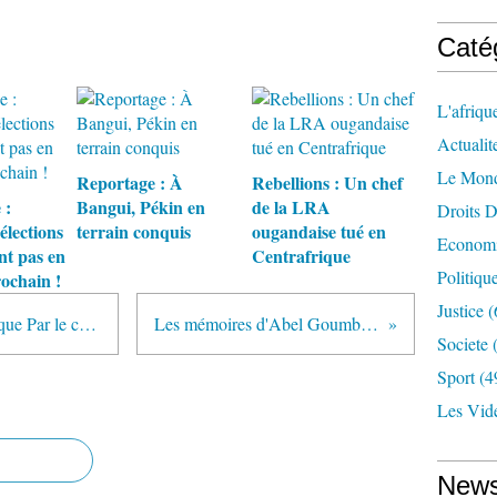
Caté
L'afriqu
Actualit
Le Mon
Reportage : À
Rebellions : Un chef
 :
Bangui, Pékin en
de la LRA
Droits 
élections
terrain conquis
ougandaise tué en
Econom
nt pas en
Centrafrique
Politiqu
rochain !
Justice
(
Le renouveau stratégique de lAfrique Par le colonel Jean-Louis DUFOUR
Les mémoires d'Abel Goumba présentés à Bangui
Societe
(
Sport
(4
Les Vid
News