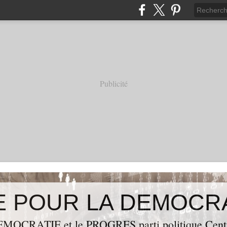
Publicité
OCRATIE et le PROGRES,parti politique Centraf