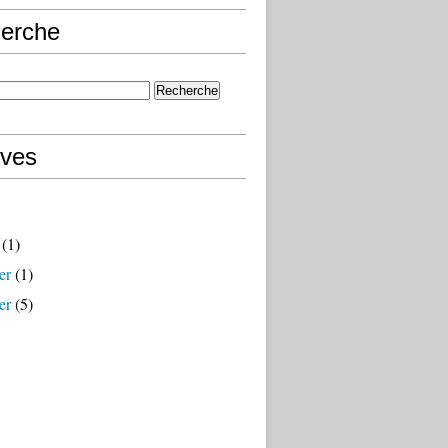
erche
ives
(1)
er
(1)
er
(5)