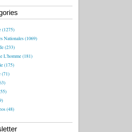
gories
e
(1275)
es Nationales
(1069)
de
(233)
De L'homme
(181)
ie
(175)
e
(71)
63)
55)
9)
eos
(48)
letter