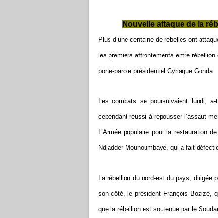
Nouvelle attaque de la réb
Plus d’une centaine de rebelles ont attaq
les premiers affrontements entre rébellio
porte-parole présidentiel Cyriaque Gonda.
Les combats se poursuivaient lundi, a-t-
cependant réussi à repousser l’assaut mené
L’Armée populaire pour la restauration de 
Ndjadder Mounoumbaye, qui a fait défecti
La rébellion du nord-est du pays, dirigée 
son côté, le président François Bozizé, qu
que la rébellion est soutenue par le Souda