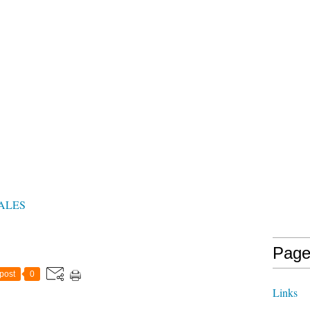
ALES
Page
post
0
Links