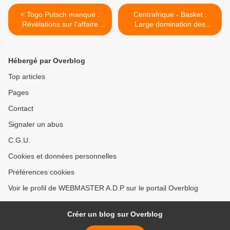
< Togo Putsch manqué :
Centrafrique - Basket :
Révélations sur l'affaire
Large domination des
Kpatcha
Fauves de Bas Oubangui
sur les Léopards de la RD
Congo >
Hébergé par Overblog
Top articles
Pages
Contact
Signaler un abus
C.G.U.
Cookies et données personnelles
Préférences cookies
Voir le profil de WEBMASTER A.D.P sur le portail Overblog
Créer un blog sur Overblog