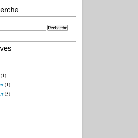
erche
ives
(1)
er
(1)
er
(5)