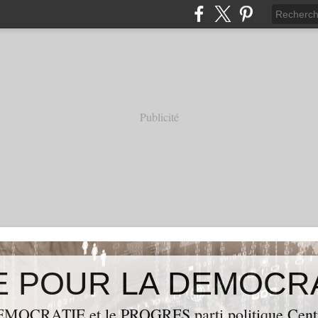
Publicité
OCRATIE et le PROGRES,parti politique Centraf