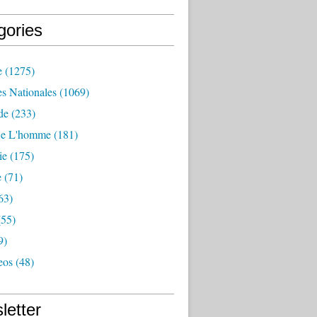
gories
e
(1275)
es Nationales
(1069)
de
(233)
De L'homme
(181)
ie
(175)
e
(71)
63)
55)
9)
eos
(48)
letter