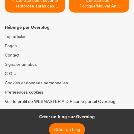
< Centrafrique : sécurité
Centrafrique -
renforcée après des
Politique/Nouvel An :
massacres dans le nord de
François Bozizé appelle les
la RDC
acteurs politiques à
poursuivre la reconstruction
Hébergé par Overblog
du pays >
Top articles
Pages
Contact
Signaler un abus
C.G.U.
Cookies et données personnelles
Préférences cookies
Voir le profil de WEBMASTER A.D.P sur le portail Overblog
Créer un blog sur Overblog
Créer un blog