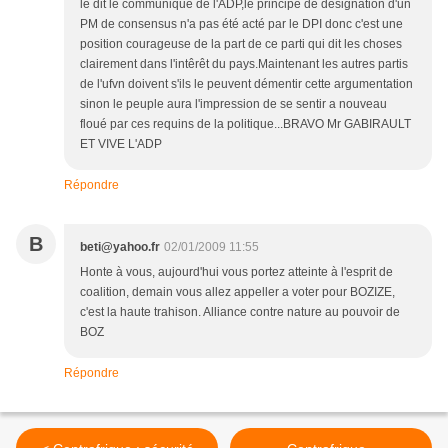
le dit le communiqué de l'ADP,le principe de désignation d'un
PM de consensus n'a pas été acté par le DPI donc c'est une
position courageuse de la part de ce parti qui dit les choses
clairement dans l'intêrêt du pays.Maintenant les autres partis
de l'ufvn doivent s'ils le peuvent démentir cette argumentation
sinon le peuple aura l'impression de se sentir a nouveau
floué par ces requins de la politique...BRAVO Mr GABIRAULT
ET VIVE L'ADP
Répondre
B
beti@yahoo.fr
02/01/2009 11:55
Honte à vous, aujourd'hui vous portez atteinte à l'esprit de
coalition, demain vous allez appeller a voter pour BOZIZE,
c'est la haute trahison. Alliance contre nature au pouvoir de
BOZ
Répondre