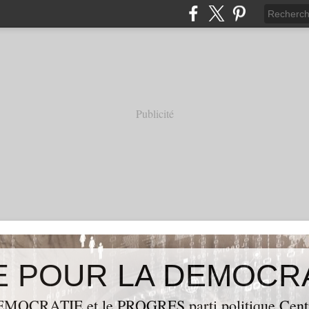
Publicité
OCRATIE et le PROGRES,parti politique Centraf