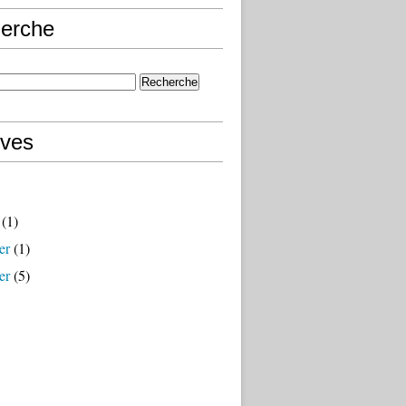
erche
ives
(1)
er
(1)
er
(5)