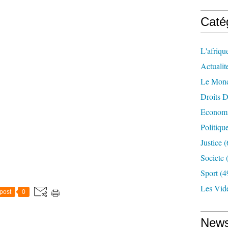
Caté
L'afriqu
Actualit
Le Mon
Droits 
Econom
Politiqu
Justice
(
Societe
(
Sport
(4
Les Vid
post
0
News