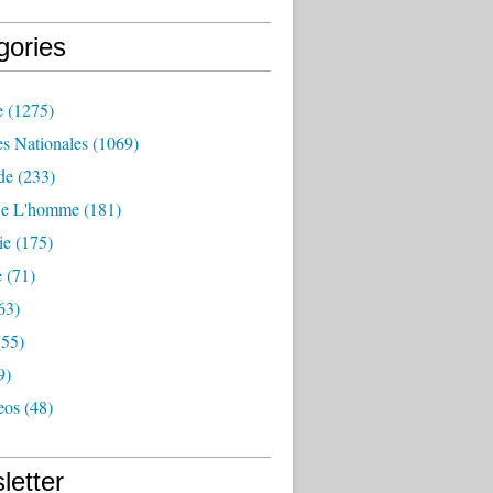
gories
e
(1275)
es Nationales
(1069)
de
(233)
De L'homme
(181)
ie
(175)
e
(71)
63)
55)
9)
eos
(48)
letter