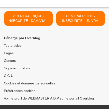
< CENTRAFRIQUE -
CENTRAFRIQUE -
INSECURITE : DAMARA SI
INSECURITE : UN VRAI
PRES DE BANGUI...
PROBLEME POUR LA
POPULATION,UN
"PHENOMENE
Hébergé par Overblog
INEXISTANT" POUR LES
DIRIGEANTS >
Top articles
Pages
Contact
Signaler un abus
C.G.U.
Cookies et données personnelles
Préférences cookies
Voir le profil de WEBMASTER A.D.P sur le portail Overblog