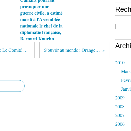
provoquer une
Rech
guerre civile, a estimé
mardi à l'Assemblée
nationale le chef de la
diplomatie française,
Bernard Kouchn
Arch
Centrafrique - Dialogue Politique : Le Comité Préparatoire du Dialogue Politique bientôt a pied d'oeuvre
S'ouvrir au monde : Orange arrive en République Centrafricaine
2010
Mars
Févri
Janvi
2009
2008
2007
2006