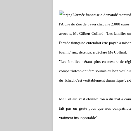
L'armée française a demandé mercredi
l'Arche de Zoé de payer chacune 2.000 euros pa
avocats, Me Gilbert Collard. "Les familles o
l'armée française entendait être payée à raiso
fournit" aux détenus, a déclaré Me Collard.
"Les familles n'étant plus en mesure de régl
compatriotes vont être soumis au bon vouloir 
du Tchad, c'est véritablement dramatique", a-t-
Me Collard s'est étonné: "on a du mal à com
fait pas un geste pour que nos compatriote
vraiment insupportable".