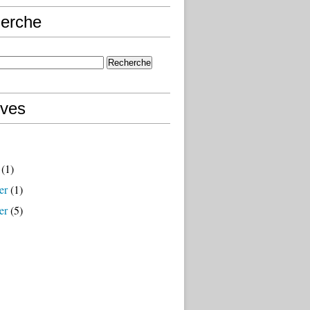
erche
ives
(1)
er
(1)
er
(5)