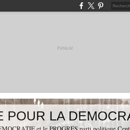
Publicité
OCRATIE et le PROGRES,parti politique Centraf