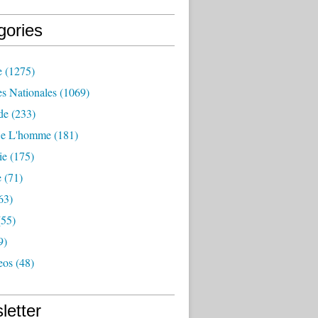
gories
e
(1275)
es Nationales
(1069)
de
(233)
De L'homme
(181)
ie
(175)
e
(71)
63)
55)
9)
eos
(48)
letter