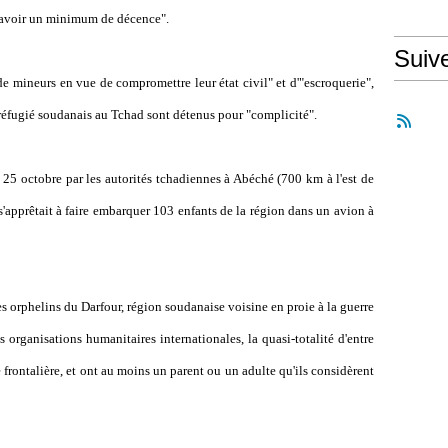
d'avoir un minimum de décence".
Suiv
e mineurs en vue de compromettre leur état civil" et d'"escroquerie",
réfugié soudanais au Tchad sont détenus pour "complicité".
 25 octobre par les autorités tchadiennes à Abéché (700 km à l'est de
s'apprêtait à faire embarquer 103 enfants de la région dans un avion à
 orphelins du Darfour, région soudanaise voisine en proie à la guerre
organisations humanitaires internationales, la quasi-totalité d'entre
frontalière, et ont au moins un parent ou un adulte qu'ils considèrent