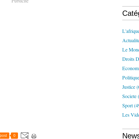
Publicité
Caté
L'afriqu
Actualit
Le Mon
Droits 
Econom
Politiqu
Justice
(
Societe
(
Sport
(4
Les Vid
News
post
0