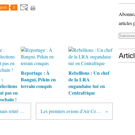
post
0
Abonnez-
articles 
Artic
Reportage : À
Rebellions : Un chef
 :
Bangui, Pékin en
de la LRA
élections
terrain conquis
ougandaise tué en
nt pas en
Centrafrique
rochain !
François Bozizé : « Bangui n’a jamais retiré sa plainte contre Jean-Pierre Bemba »
Les premiers avions d'Air Cemac prévus pour mars 2008