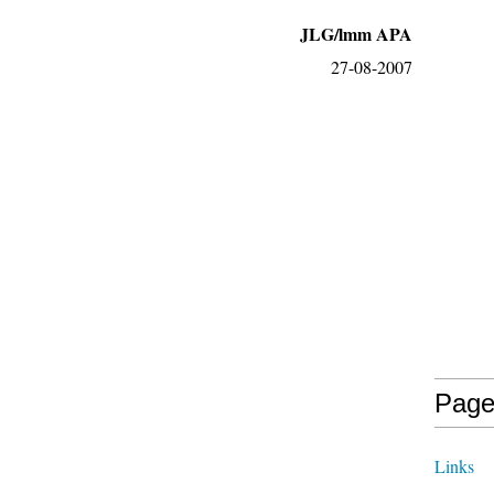
JLG/lmm APA
27-08-2007
Page
Links