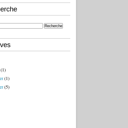
erche
ives
(1)
er
(1)
er
(5)