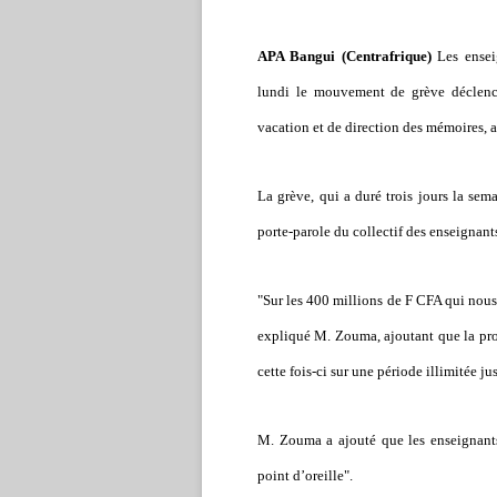
APA Bangui (Centrafrique)
Les ensei
lundi le mouvement de grève déclench
vacation et de direction des mémoires, 
La grève, qui a duré trois jours la sem
porte-parole du collectif des enseignant
"Sur les 400 millions de F CFA qui nou
expliqué M. Zouma, ajoutant que la prop
cette fois-ci sur une période illimitée j
M. Zouma a ajouté que les enseignants 
point d’oreille".