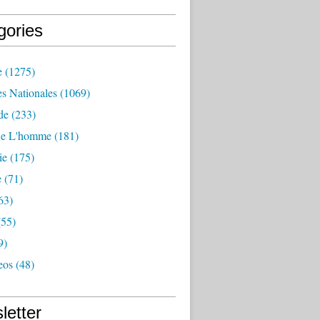
gories
e
(1275)
es Nationales
(1069)
de
(233)
De L'homme
(181)
ie
(175)
e
(71)
63)
55)
9)
eos
(48)
letter