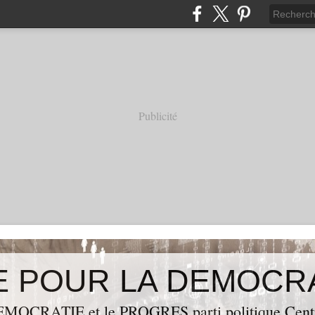
Publicité
OCRATIE et le PROGRES,parti politique Centraf