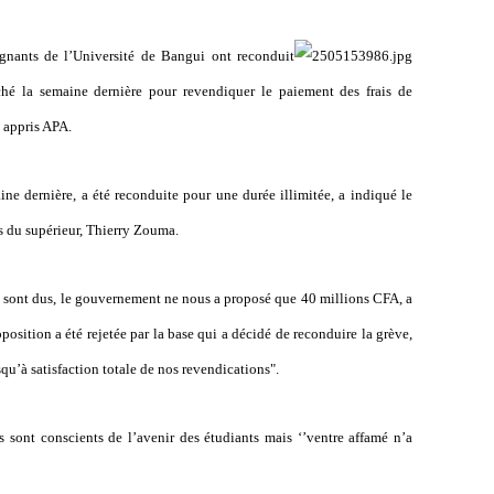
gnants de l’Université de Bangui ont reconduit
é la semaine dernière pour revendiquer le paiement des frais de
a appris APA.
aine dernière, a été reconduite pour une durée illimitée, a indiqué le
s du supérieur, Thierry Zouma.
s sont dus, le gouvernement ne nous a proposé que 40 millions CFA, a
osition a été rejetée par la base qui a décidé de reconduire la grève,
usqu’à satisfaction totale de nos revendications".
sont conscients de l’avenir des étudiants mais ‘’ventre affamé n’a