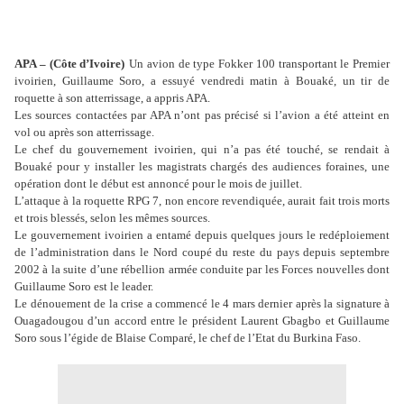
APA – (Côte d’Ivoire)
Un avion de type Fokker 100 transportant le Premier
ivoirien, Guillaume Soro, a essuyé vendredi matin à Bouaké, un tir de
roquette à son atterrissage, a appris APA.
Les sources contactées par APA n’ont pas précisé si l’avion a été atteint en
vol ou après son atterrissage.
Le chef du gouvernement ivoirien, qui n’a pas été touché, se rendait à
Bouaké pour y installer les magistrats chargés des audiences foraines, une
opération dont le début est annoncé pour le mois de juillet.
L’attaque à la roquette RPG 7, non encore revendiquée, aurait fait trois morts
et trois blessés, selon les mêmes sources.
Le gouvernement ivoirien a entamé depuis quelques jours le redéploiement
de l’administration dans le Nord coupé du reste du pays depuis septembre
2002 à la suite d’une rébellion armée conduite par les Forces nouvelles dont
Guillaume Soro est le leader.
Le dénouement de la crise a commencé le 4 mars dernier après la signature à
Ouagadougou d’un accord entre le président Laurent Gbagbo et Guillaume
Soro sous l’égide de Blaise Comparé, le chef de l’Etat du Burkina Faso.