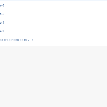
e 6
e 5
e 4
e 3
s créatrices de la VF !
e 2
e 1
e Mektoub My Love arrive enfin ! Rencontre avec Shaïn Boumedine et Sal
i : après Toni en famille
elle réalise le bouleversant Dites lui que je l'aime
ais ! Rencontre autour de Vie privée de Rebecca Zlotowski
 de Marguerite, Grave... Rencontre avec Ella Rumpf