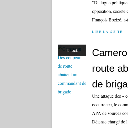
"Dialogue politique
opposition, société 
François Bozizé, a-t
LIRE LA SUITE
Camerou
15 oct.
route a
de brig
Une attaque des « co
occurrence, le com
APA de sources conco
Défense chargé de l