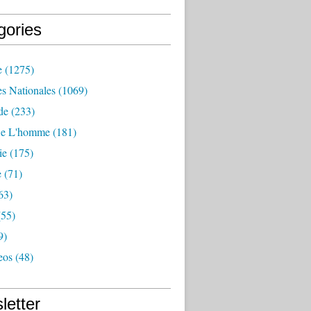
gories
e
(1275)
es Nationales
(1069)
de
(233)
De L'homme
(181)
ie
(175)
e
(71)
63)
55)
9)
eos
(48)
letter