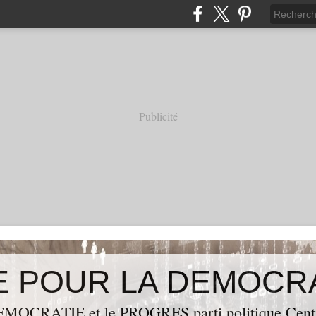
Publicité
OCRATIE et le PROGRES,parti politique Centraf