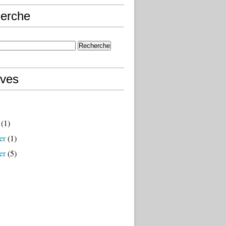
erche
ives
(1)
er
(1)
er
(5)