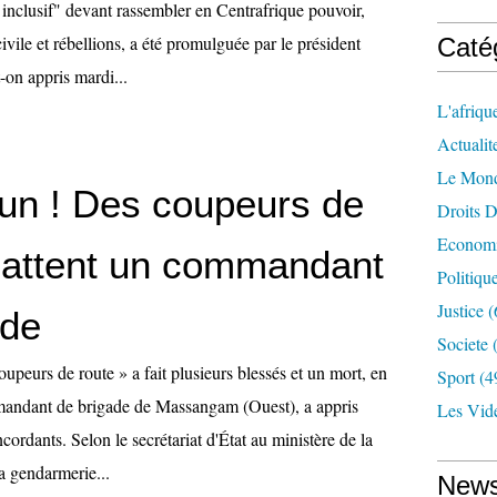
 inclusif" devant rassembler en Centrafrique pouvoir,
civile et rébellions, a été promulguée par le président
Caté
-on appris mardi...
L'afriqu
Actualit
Le Mon
n ! Des coupeurs de
Droits 
Econom
battent un commandant
Politiqu
Justice
(
ade
Societe
(
upeurs de route » a fait plusieurs blessés et un mort, en
Sport
(4
mandant de brigade de Massangam (Ouest), a appris
Les Vid
rdants. Selon le secrétariat d'État au ministère de la
a gendarmerie...
News