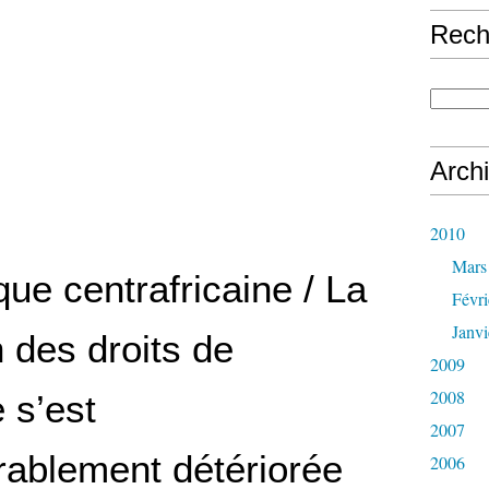
Rech
Arch
2010
Mars
ue centrafricaine / La
Févri
Janvi
n des droits de
2009
2008
 s’est
2007
rablement détériorée
2006