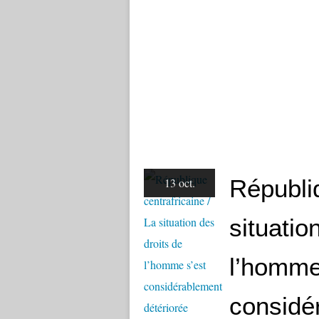
Républiq
13 oct.
situatio
l’homme
considé