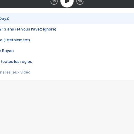
 DayZ
 a 13 ans (et vous l'avez ignoré)
e (littéralement)
im Rayan
 toutes les règles
s les jeux vidéo
us choquant de Rockstar ? - Le scandale BULLY
e plus moche de Steam
du RÊVE tourne au CAUCHEMAR
pendant 8 heures
it… à tort