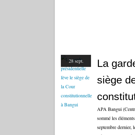
La garde
28 sept.
siège d
constitu
APA Bangui (Centraf
sommé les éléments d
septembre dernier, le