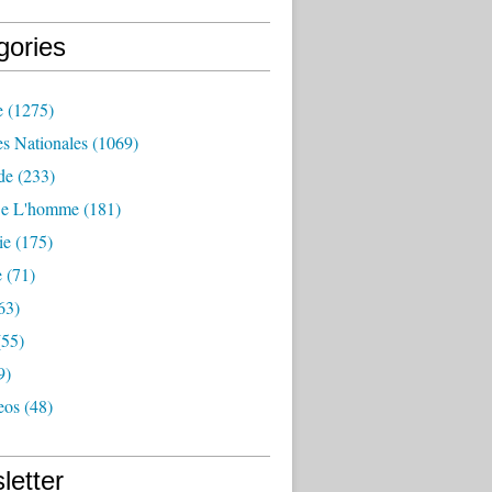
gories
e
(1275)
es Nationales
(1069)
de
(233)
De L'homme
(181)
ie
(175)
e
(71)
63)
55)
9)
eos
(48)
letter