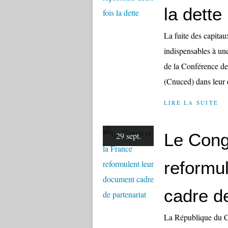
la dette
La fuite des capitau
indispensables à une
de la Conférence de
(Cnuced) dans leur d
LIRE LA SUITE
Le Cong
29 sept.
reformu
cadre de
La République du Co