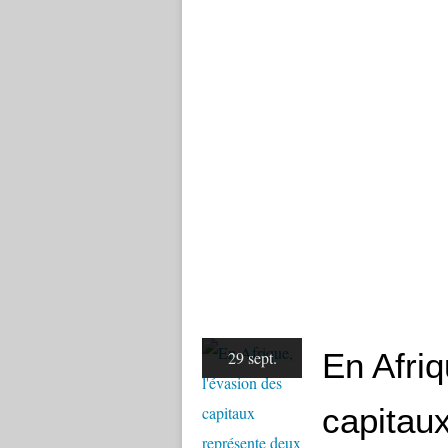
En Afriq
29 sept.
capitaux