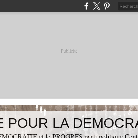
Publicité
OCRATIE et le PROGRES,parti politique Centraf