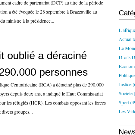
ument cadre de partenariat (DCP) au titre de la période
ion a été évoquée le 28 septembre à Brazzaville au
Caté
du ministre à la présidence...
L'afriqu
Actualit
Le Mon
it oublié a déraciné
Droits 
Econom
 290.000 personnes
Politiqu
Justice
(
lique Centrafricaine (RCA) a déraciné plus de 290.000
Societe
(
foyers depuis deux ans, a indiqué le Haut Commissariat
Sport
(4
our les réfugiés (HCR). Les combats opposant les forces
Les Vid
 divers groupes...
News