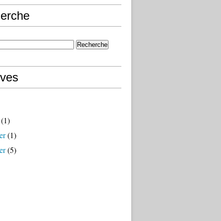
erche
ives
(1)
er
(1)
er
(5)