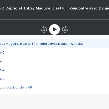
 DiCaprio et Tobey Maguire, c'est lui ! Rencontre avec Dam
bey Maguire, c'est lui ! Rencontre avec Damien Witecka
e 6
e 5
e 4
e 3
s créatrices de la VF !
e 2
e 1